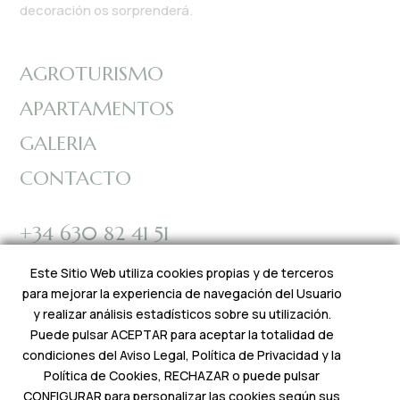
decoración os sorprenderá.
AGROTURISMO
APARTAMENTOS
GALERIA
CONTACTO
+34 630 82 41 51
reservas@fincasonvidal.com
Este Sitio Web utiliza cookies propias y de terceros
para mejorar la experiencia de navegación del Usuario
y realizar análisis estadísticos sobre su utilización.
Puede pulsar ACEPTAR para aceptar la totalidad de
condiciones del Aviso Legal, Política de Privacidad y la
Política de Cookies, RECHAZAR o puede pulsar
FINCA SON VIDAL
© Todos los derechos resrevados
CONFIGURAR para personalizar las cookies según sus
2026. Diseñado por
w34Marketing